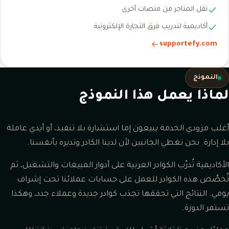
نقل المتاجر من منصات أخرى
أكاديمية لتدريب فرق التجارة الإلكترونية
supportefy.com
النموذج
لماذا يعمل هذا النموذج
أغلب مزودي الخدمة يبيعون إما استشارة بلا تنفيذ، أو أيدي عاملة
بلا إدارة. نحن نغطي الجانبين لأن لدينا الكادر ونديره بأنفسنا.
الأكاديمية تُدرّب الكوادر العربية على أدوار المبيعات والتشغيل، ثم
تُخصَّص هذه الكوادر للعمل على حسابات عملائنا تحت إشراف
يومي. النتائج التي تحققها تجذب كوادر جديدة وعملاء جدد، وهكذا
تستمر الدورة.