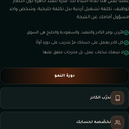
عمليًا يعني هذا ثلاثة أشياء لك: قدرة تنفيذ جاهزة دون انتظار
توظيف، تكلفة تشغيل أردنية بدل تكلفة خليجية، وشخص واحد
مسؤول أمامك عن النتيجة.
الأردن يوفر الكادر والتنفيذ، والسعودية والخليج هي السوق
كل كادر يعمل على حسابك مرّ بتدريب على دوره أولًا
لا نبيعك ساعات عمل، بل مخرجات متفق عليها
دورة النمو
ندرّب الكادر
نخصّصه لحسابك