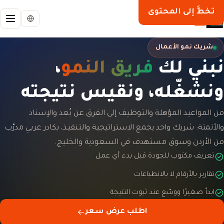
تخطَّ إلى المحتوى
شريك نمو الأعمال
نبني لك
فريق النمو
،
ونشغّله، ونقيس نتيجته
من المواعيد المؤهلة والتوظيف إلى الفرق عن بُعد والإسناد
والأتمتة: شريك واحد يجمع الاستراتيجية والتنفيذ، بكادر عربي مدرَّب
من الأردن وسوق مستهدف في السعودية والخليج.
تعريف مكتوب للجودة قبل بدء أي عمل
تقارير بالأرقام لا بالانطباعات
ابدأ صغيرًا ووسّع عند ثبوت النتيجة
اطلب عرض سعر