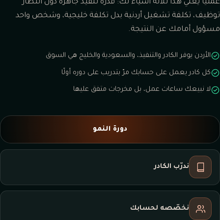
عمليًا يعني هذا ثلاثة أشياء لك: قدرة تنفيذ جاهزة دون انتظار
توظيف، تكلفة تشغيل أردنية بدل تكلفة خليجية، وشخص واحد
مسؤول أمامك عن النتيجة.
الأردن يوفر الكادر والتنفيذ، والسعودية والخليج هي السوق
كل كادر يعمل على حسابك مرّ بتدريب على دوره أولًا
لا نبيعك ساعات عمل، بل مخرجات متفق عليها
دورة النمو
ندرّب الكادر
نخصّصه لحسابك