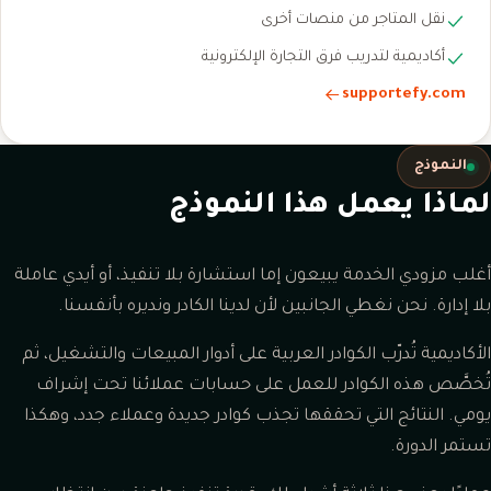
نقل المتاجر من منصات أخرى
أكاديمية لتدريب فرق التجارة الإلكترونية
supportefy.com
النموذج
لماذا يعمل هذا النموذج
أغلب مزودي الخدمة يبيعون إما استشارة بلا تنفيذ، أو أيدي عاملة
بلا إدارة. نحن نغطي الجانبين لأن لدينا الكادر ونديره بأنفسنا.
الأكاديمية تُدرّب الكوادر العربية على أدوار المبيعات والتشغيل، ثم
تُخصَّص هذه الكوادر للعمل على حسابات عملائنا تحت إشراف
يومي. النتائج التي تحققها تجذب كوادر جديدة وعملاء جدد، وهكذا
تستمر الدورة.