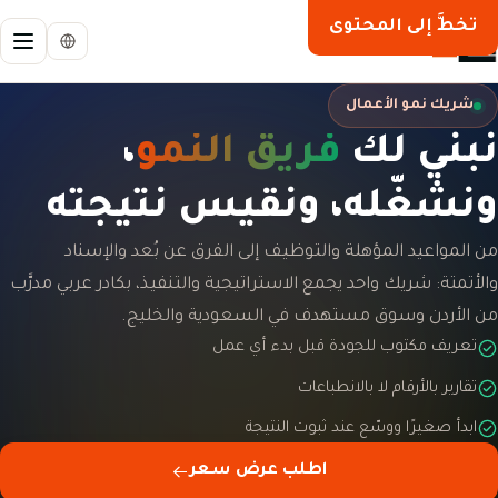
تخطَّ إلى المحتوى
شريك نمو الأعمال
نبني لك
فريق النمو
،
ونشغّله، ونقيس نتيجته
من المواعيد المؤهلة والتوظيف إلى الفرق عن بُعد والإسناد
والأتمتة: شريك واحد يجمع الاستراتيجية والتنفيذ، بكادر عربي مدرَّب
من الأردن وسوق مستهدف في السعودية والخليج.
تعريف مكتوب للجودة قبل بدء أي عمل
تقارير بالأرقام لا بالانطباعات
ابدأ صغيرًا ووسّع عند ثبوت النتيجة
اطلب عرض سعر