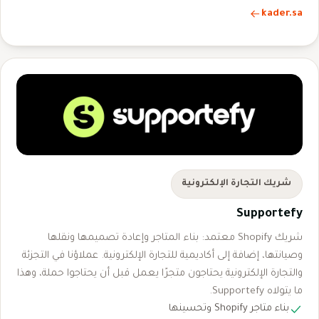
kader.sa
شريك التجارة الإلكترونية
Supportefy
شريك Shopify معتمد: بناء المتاجر وإعادة تصميمها ونقلها
وصيانتها، إضافة إلى أكاديمية للتجارة الإلكترونية. عملاؤنا في التجزئة
والتجارة الإلكترونية يحتاجون متجرًا يعمل قبل أن يحتاجوا حملة، وهذا
ما يتولاه Supportefy.
بناء متاجر Shopify وتحسينها