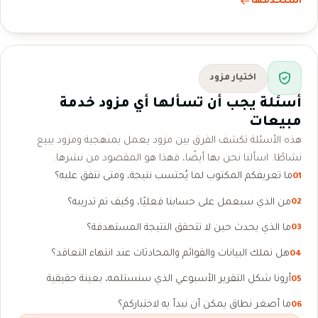
استخدمها
اختيار مزود
أسئلة يجب أن تسألها أي مزود خدمة
مبيعات
هذه الأسئلة تكشف الفرق بين مزود يعمل بمنهجية ومزود يبيع
نشاطًا. اسألنا نحن بها أيضًا، فهذا هو المقصود من نشرها.
ما تعريفكم المكتوب لما يُحتسب نتيجة، ومتى نتفق عليه؟
01
من الذي سيعمل على حسابنا فعليًا، وكيف تم تدريبه؟
02
ما الذي يحدث حين لا تتحقق النتيجة المستهدفة؟
03
هل نملك البيانات والقوائم والمحادثات عند انتهاء التعاقد؟
04
أرونا شكل التقرير الأسبوعي الذي سنستلمه، بعينة حقيقية
05
ما أصغر نطاق يمكن أن نبدأ به لاختباركم؟
06